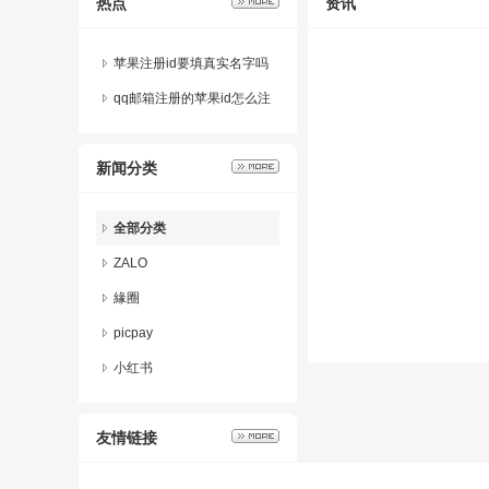
热点
资讯
苹果注册id要填真实名字吗
qq邮箱注册的苹果id怎么注
销不了了
新闻分类
全部分类
ZALO
緣圈
picpay
小红书
友情链接